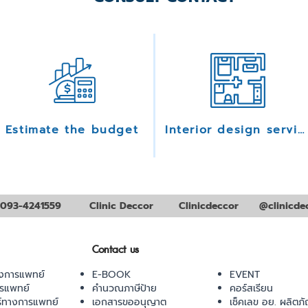
Estimate the budget
Interior design services
093-4241559
Clinic Deccor
Clinicdeccor
@clinicde
Contact us
งการแพทย์
E-BOOK
EVENT
ารแพทย์
คำนวณภาษีป้าย
คอร์สเรียน
ร์ทางการแพทย์
เอกสารขออนุญาต
เช็คเลข อย. ผลิตภั