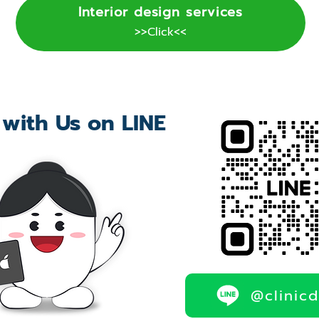
Interior design services
>>Click<<
 with Us on LINE
@clinic