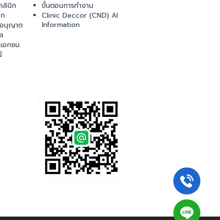
ลินิก
ขั้นตอนการทำงาน
ิก
Clinic Deccor (CND) AI
Information
ออนุญาต
ล
เอกชน
์