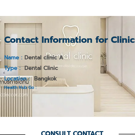
Contact Information for Clini
Name :
Dental clinic A
Type :
Dental Clinic
Location :
Bangkok
Health Hub Go :
CONSULT CONTACT