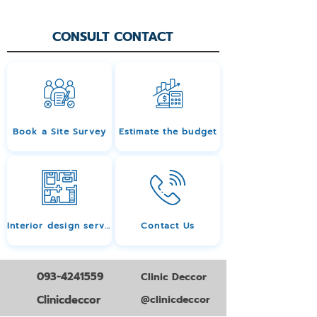
CONSULT CONTACT
Book a Site Survey
Estimate the budget
Interior design services
Contact Us
093-4241559
Clinic Deccor
Clinicdeccor
@clinicdeccor