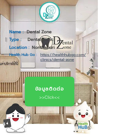
Name :
Dental Zone
Type :
Dental Clinic
Location :
Nonthaburi
Health Hub Go :
https://healthhubgo.com/
clinics/dental-zone
ข้อมูลติดต่อ
>>Click<<