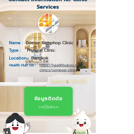
Services
Name :
Doctor Somphop Clinic
Type :
Physical Clinic
Location :
Bangkok
Health Hub Go :
https://healthhubgo.com/
clinics/sompop-clinic
ข้อมูลติดต่อ
>>Click<<