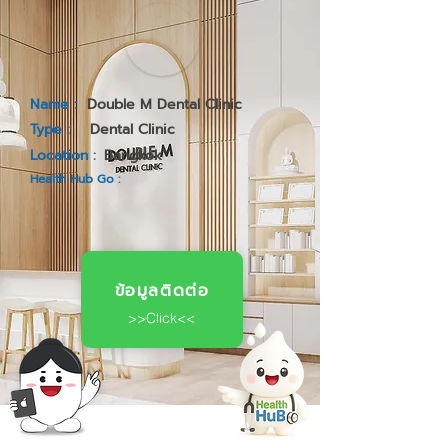
Name :
Double M Dental Clinic
Type :
Dental Clinic
Location :
Bangkok
Health Hub Go :
ข้อมูลติดต่อ
>>Click<<