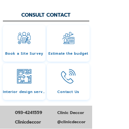
CONSULT CONTACT
Book a Site Survey
Estimate the budget
Interior design services
Contact Us
093-4241559
Clinic Deccor
Clinicdeccor
@clinicdeccor