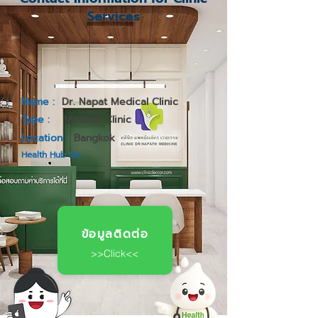
Services
Name :
Dr. Napat Medical Clinic
Type :
Medical Clinic
Location :
Bangkok
Health Hub Go :
ข้อมูลติดต่อ
>>Click<<