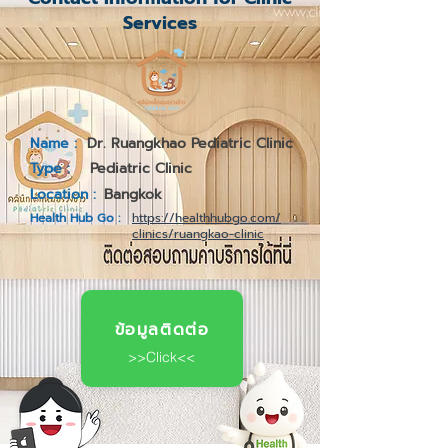
Services
Name :
Dr. Ruangkhao Pediatric Clinic
Type :
Pediatric Clinic
Location :
Bangkok
Health Hub Go :
https://healthhubgo.com/
clinics/ruangkao-clinic
ข้อมูลติดต่อ
>>Click<<