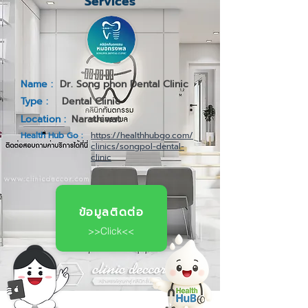
Services
Name :
Dr. Song phon Dental Clinic
Type :
Dental Clinic
Location :
Narathiwat
Health Hub Go :
https://healthhubgo.com/
clinics/songpol-dental-
clinic
ข้อมูลติดต่อ
>>Click<<