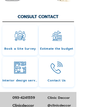
CONSULT CONTACT
Book a Site Survey
Estimate the budget
Interior design services
Contact Us
093-4241559
Clinic Deccor
Clinicdeccor
@clinicdeccor