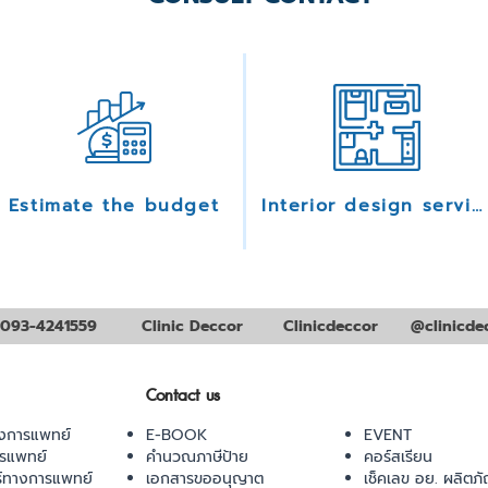
Estimate the budget
Interior design services
093-4241559
Clinic Deccor
Clinicdeccor
@clinicde
Contact us
งการแพทย์
E-BOOK
EVENT
ารแพทย์
คำนวณภาษีป้าย
คอร์สเรียน
ร์ทางการแพทย์
เอกสารขออนุญาต
เช็คเลข อย. ผลิตภั