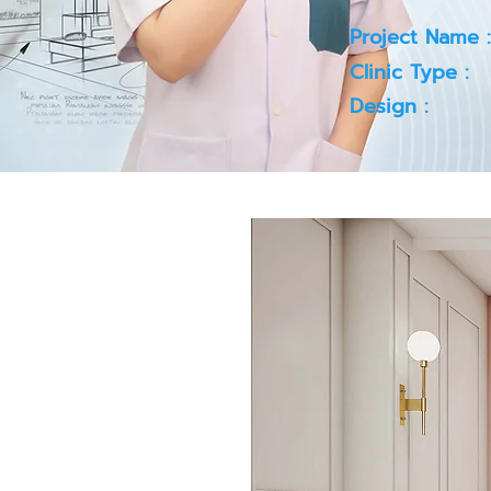
Project Name :
Clinic Type :
Design :