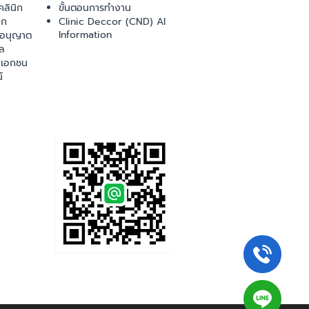
ลินิก
ขั้นตอนการทำงาน
ิก
Clinic Deccor (CND) AI
Information
ออนุญาต
ล
เอกชน
์