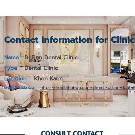
Contact Information for Clini
Name :
Dr.Finn Dental Clinic
Type :
Dental Clinic
Location :
Khon Kaen
Health Hub Go :
https://healthhubgo.com/clinics/drfinn-dental-
CONSULT CONTACT