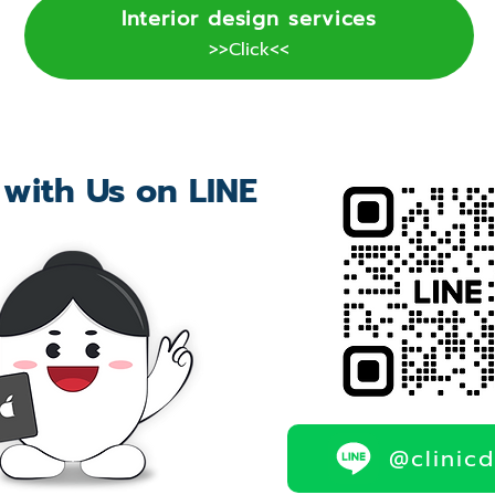
Interior design services
>>Click<<
 with Us on LINE
@clinic