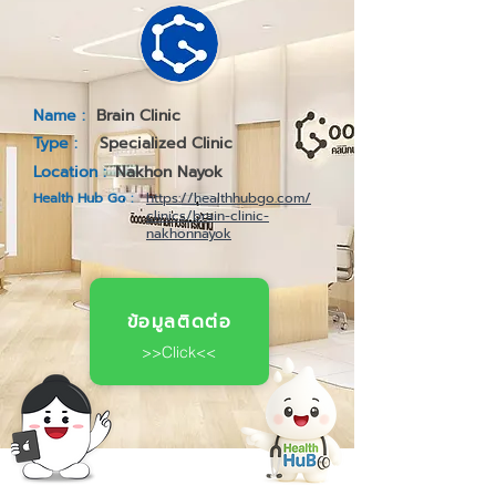
Name :
Brain Clinic
Type :
Specialized Clinic
Location :
Nakhon Nayok
Health Hub Go :
https://healthhubgo.com/
clinics/brain-clinic-
nakhonnayok
ข้อมูลติดต่อ
>>Click<<