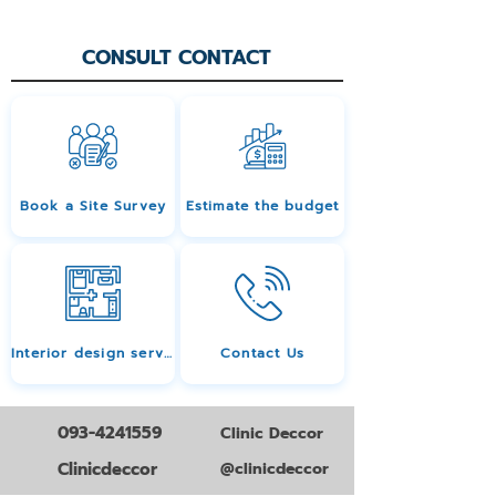
CONSULT CONTACT
Book a Site Survey
Estimate the budget
Interior design services
Contact Us
093-4241559
Clinic Deccor
Clinicdeccor
@clinicdeccor