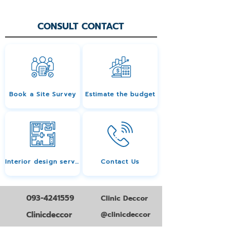
CONSULT CONTACT
Book a Site Survey
Estimate the budget
Interior design services
Contact Us
093-4241559
Clinic Deccor
Clinicdeccor
@clinicdeccor