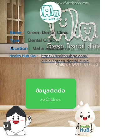
Name :
Green Dental Clinic
Type :
Dental Clinic
Location :
Maha Sarakham
Health Hub Go :
https://healthhubgo.com/
clinics/green-dental-clinic
ข้อมูลติดต่อ
>>Click<<