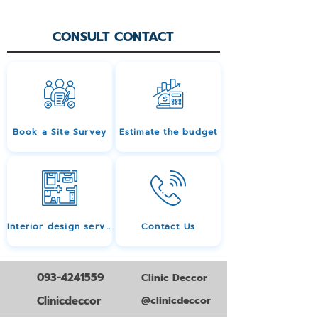
CONSULT CONTACT
Book a Site Survey
Estimate the budget
Interior design services
Contact Us
093-4241559
Clinic Deccor
Clinicdeccor
@clinicdeccor