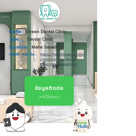
Name :
Green Dental Clinic
Type :
Dental Clinic
Location :
Maha Sarakham
Health Hub Go :
https://healthhubgo.com/
clinics/green-dental-
clinic-mahasarakham
ข้อมูลติดต่อ
>>Click<<