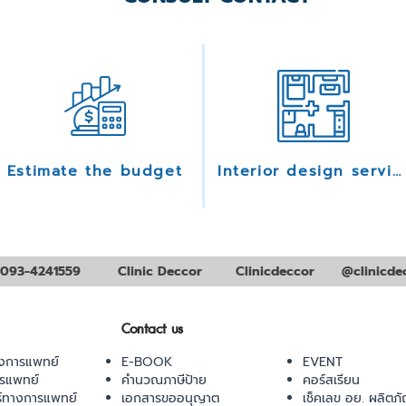
Estimate the budget
Interior design services
093-4241559
Clinic Deccor
Clinicdeccor
@clinicde
Contact us
งการแพทย์
E-BOOK
EVENT
ารแพทย์
คำนวณภาษีป้าย
คอร์สเรียน
ร์ทางการแพทย์
เอกสารขออนุญาต
เช็คเลข อย. ผลิตภั