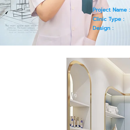
Project Name :
Clinic Type :
Design :