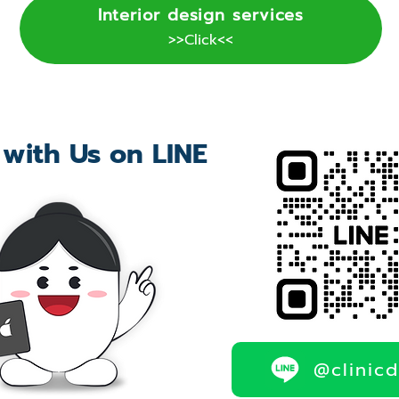
Interior design services
>>Click<<
 with Us on LINE
@clinic