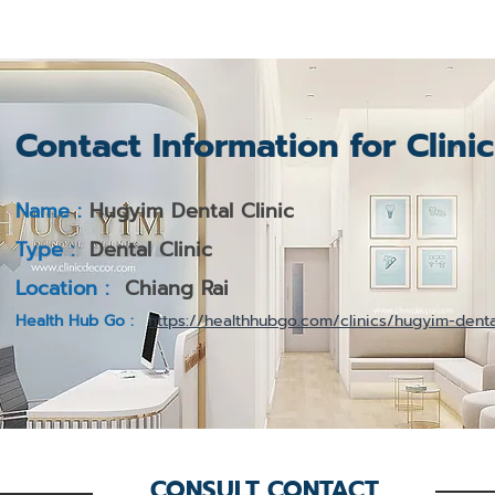
Contact Information for Clini
Name :
Hugyim Dental Clinic
Type :
Dental Clinic
Location :
Chiang Rai
Health Hub Go :
https://healthhubgo.com/clinics/hugyim-dental
CONSULT CONTACT