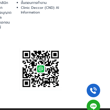
ลินิก
ขั้นตอนการทำงาน
ิก
Clinic Deccor (CND) AI
Information
ออนุญาต
ล
เอกชน
์