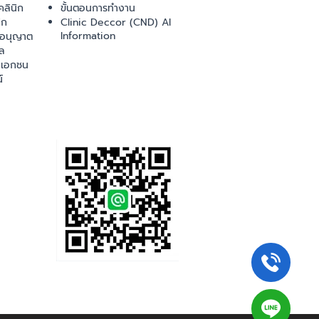
ลินิก
ขั้นตอนการทำงาน
ิก
Clinic Deccor (CND) AI
Information
ออนุญาต
ล
เอกชน
์