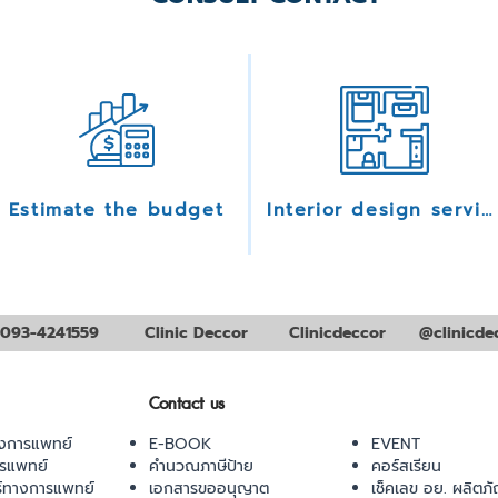
Estimate the budget
Interior design services
093-4241559
Clinic Deccor
Clinicdeccor
@clinicde
Contact us
งการแพทย์
E-BOOK
EVENT
ารแพทย์
คำนวณภาษีป้าย
คอร์สเรียน
ร์ทางการแพทย์
เอกสารขออนุญาต
เช็คเลข อย. ผลิตภั