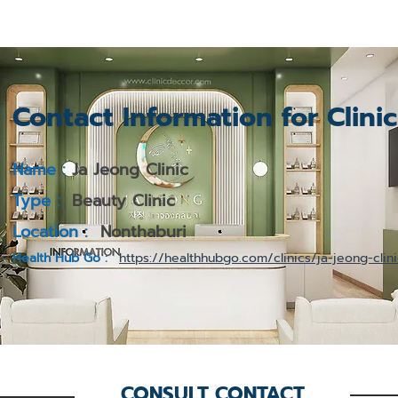
Contact Information for Clini
Name :
Ja Jeong Clinic
Type :
Beauty Clinic
Location :
Nonthaburi
Health Hub Go :
https://healthhubgo.com/clinics/ja-jeong-clin
CONSULT CONTACT