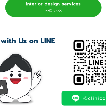
Interior design services
>>Click<<
 with Us on LINE
@clinic