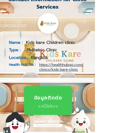
Services
Name :
Kids kare Children clinic
Type :
Pediatric Clinic
Location :
Bangkok
Health Hub Go :
https://healthhubgo.com/
clinics/kids-kare-clinic
ข้อมูลติดต่อ
>>Click<<