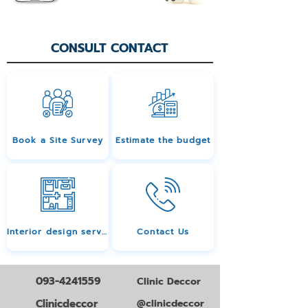
CONSULT CONTACT
Book a Site Survey
Estimate the budget
Interior design services
Contact Us
093-4241559
Clinic Deccor
Clinicdeccor
@clinicdeccor