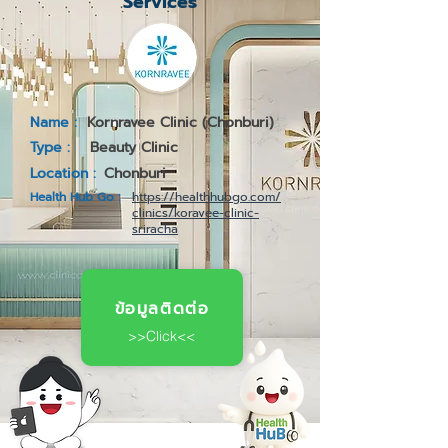
Services
Name :
Kornravee Clinic (Chonburi)
Type :
Beauty Clinic
Location :
Chonburi
Health Hub Go :
https://healthhubgo.com/
clinics/koravee-clinic-
sriracha
ข้อมูลติดต่อ
>>Click<<