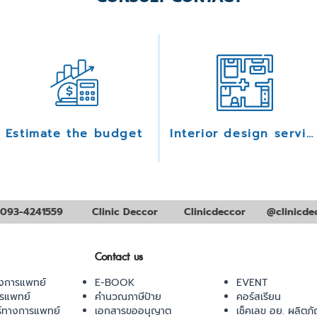
Estimate the budget
Interior design services
093-4241559
Clinic Deccor
Clinicdeccor
@clinicde
Contact us
งการแพทย์
E-BOOK
EVENT
ารแพทย์
คำนวณภาษีป้าย
คอร์สเรียน
ร์ทางการแพทย์
เอกสารขออนุญาต
เช็คเลข อย. ผลิตภั