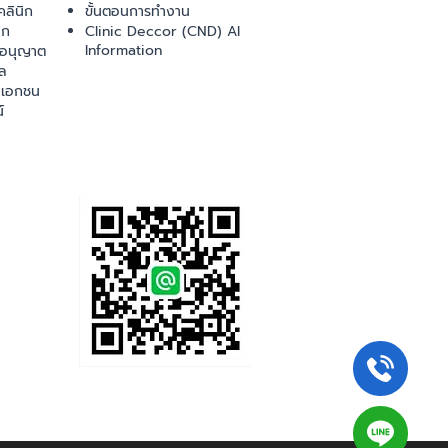
ลินิก
ขั้นตอนการทำงาน
ิก
Clinic Deccor (CND) AI
Information
ออนุญาต
ล
เอกชน
์