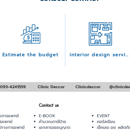
Estimate the budget
Interior design services
093-4241559
Clinic Deccor
Clinicdeccor
@clinicde
Contact us
งการแพทย์
E-BOOK
EVENT
ารแพทย์
คำนวณภาษีป้าย
คอร์สเรียน
ร์ทางการแพทย์
เอกสารขออนุญาต
เช็คเลข อย. ผลิตภั