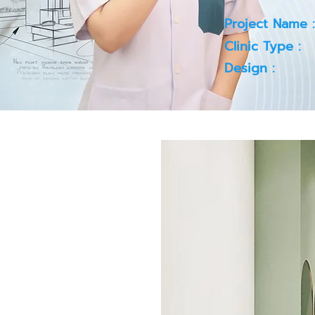
Project Name :
Clinic Type :
Design :