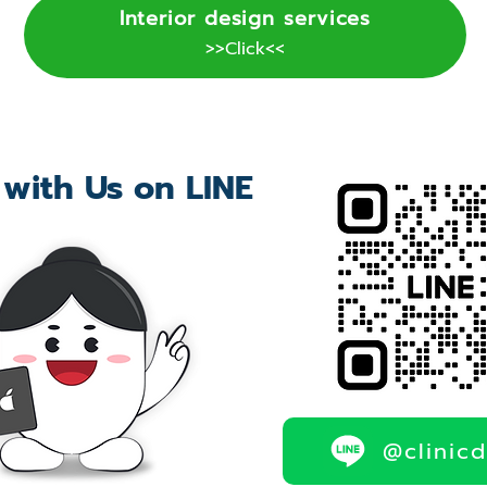
Interior design services
>>Click<<
 with Us on LINE
@clinic