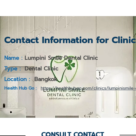
Contact Information for Clini
Name :
Lumpini Smile Dental Clinic
Type :
Dental Clinic
Location :
Bangkok
Health Hub Go :
https://healthhubgo.com/clinics/lumpinismile-d
CONSULT CONTACT