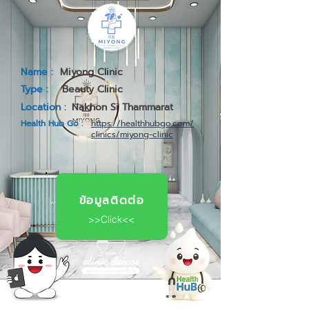
Name :
Miyong Clinic
Type :
Beauty Clinic
Location :
Nakhon Si Thammarat
Health Hub Go :
https://healthhubgo.com/
clinics/miyong-clinic
ข้อมูลติดต่อ
>>Click<<