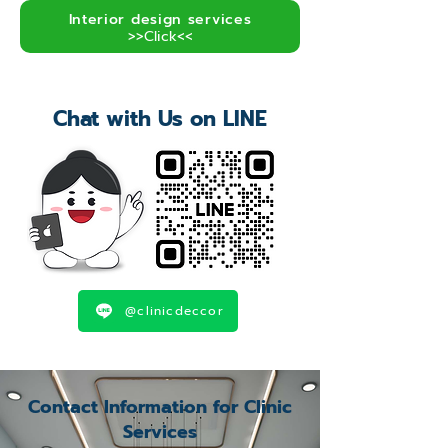
Interior design services
>>Click<<
Chat with Us on LINE
@clinicdeccor
Contact Information for Clinic
Services