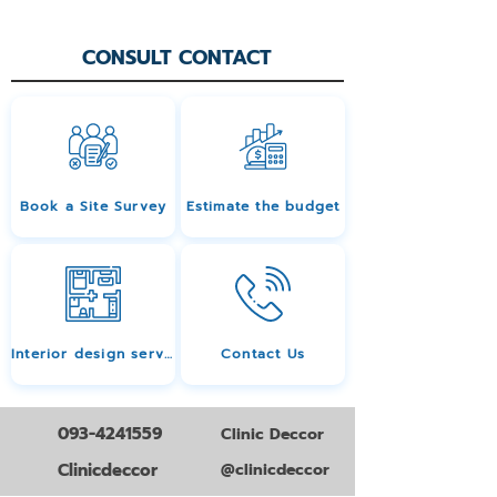
CONSULT CONTACT
Book a Site Survey
Estimate the budget
Interior design services
Contact Us
093-4241559
Clinic Deccor
Clinicdeccor
@clinicdeccor