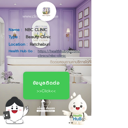
Name :
NBC CLINIC
Type :
Beauty Clinic
Location :
Ratchaburi
Health Hub Go :
https://healthhubgo.com/
clinics/nbc-clinic
ข้อมูลติดต่อ
>>Click<<