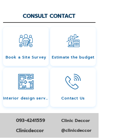
CONSULT CONTACT
Book a Site Survey
Estimate the budget
Interior design services
Contact Us
093-4241559
Clinic Deccor
Clinicdeccor
@clinicdeccor