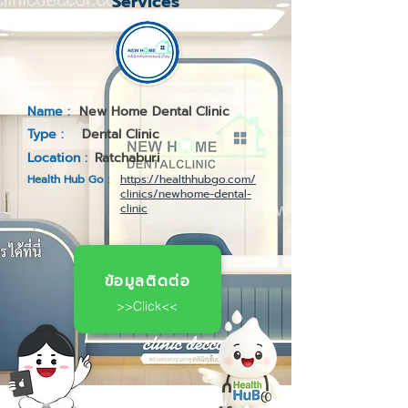
Services
Name :
New Home Dental Clinic
Type :
Dental Clinic
Location :
Ratchaburi
Health Hub Go :
https://healthhubgo.com/
clinics/newhome-dental-
clinic
ข้อมูลติดต่อ
>>Click<<