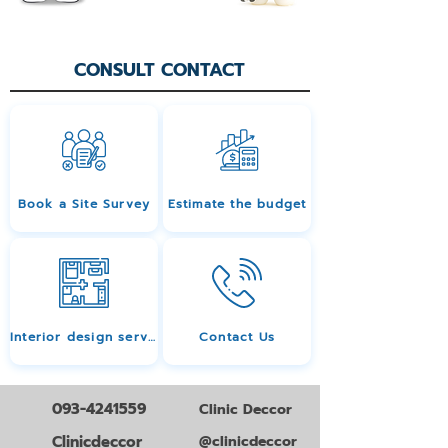
CONSULT CONTACT
Book a Site Survey
Estimate the budget
Interior design services
Contact Us
093-4241559
Clinic Deccor
Clinicdeccor
@clinicdeccor