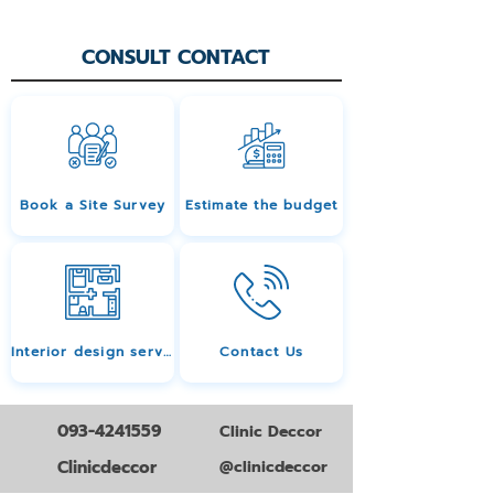
CONSULT CONTACT
Book a Site Survey
Estimate the budget
Interior design services
Contact Us
093-4241559
Clinic Deccor
Clinicdeccor
@clinicdeccor