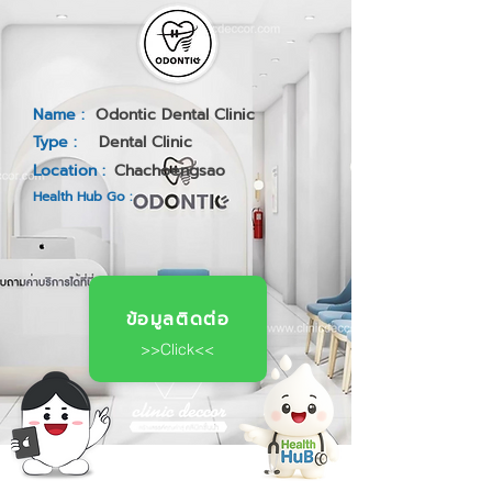
Name :
Odontic Dental Clinic
Type :
Dental Clinic
Location :
Chachoengsao
Health Hub Go :
ข้อมูลติดต่อ
>>Click<<