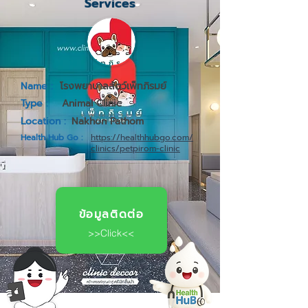
Services
Name :
โรงพยาบาลสัตว์เพ็ทภิรมย์
Type :
Animal Clinic
Location :
Nakhon Pathom
Health Hub Go :
https://healthhubgo.com/
clinics/petpirom-clinic
ข้อมูลติดต่อ
>>Click<<