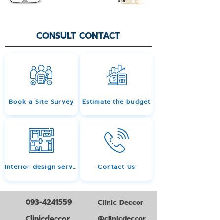
CONSULT CONTACT
Book a Site Survey
Estimate the budget
Interior design services
Contact Us
093-4241559
Clinic Deccor
Clinicdeccor
@clinicdeccor