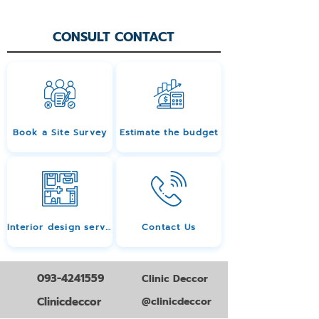
CONSULT CONTACT
Book a Site Survey
Estimate the budget
Interior design services
Contact Us
093-4241559
Clinic Deccor
Clinicdeccor
@clinicdeccor