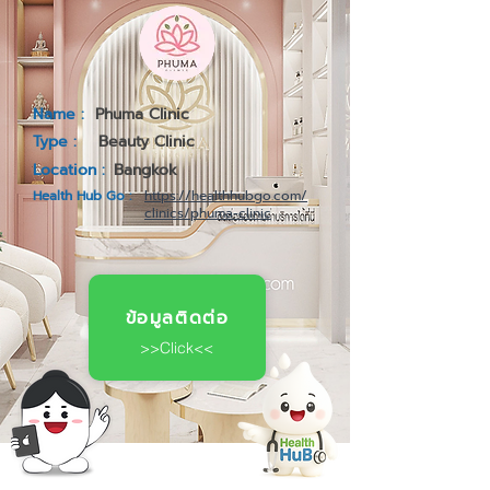
Name :
Phuma Clinic
Type :
Beauty Clinic
Location :
Bangkok
Health Hub Go :
https://healthhubgo.com/
clinics/phuma-clinic
ข้อมูลติดต่อ
>>Click<<