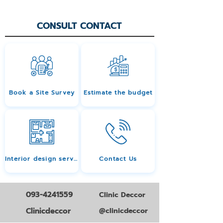
CONSULT CONTACT
Book a Site Survey
Estimate the budget
Interior design services
Contact Us
093-4241559
Clinic Deccor
Clinicdeccor
@clinicdeccor