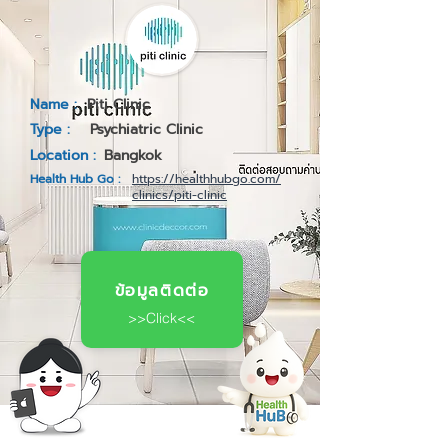
Name :
Piti Clinic
Type :
Psychiatric Clinic
Location :
Bangkok
Health Hub Go :
https://healthhubgo.com/
clinics/piti-clinic
ข้อมูลติดต่อ
>>Click<<