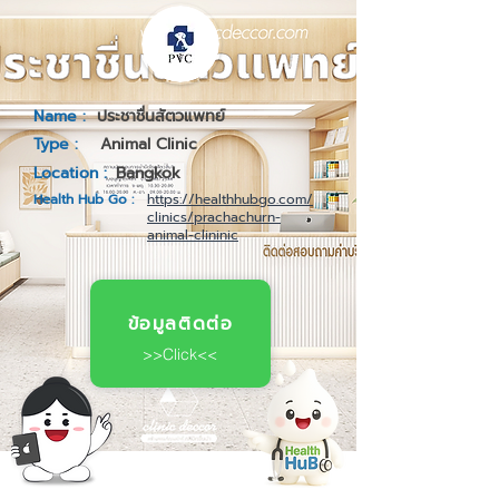
Name :
ประชาชื่นสัตวแพทย์
Type :
Animal Clinic
Location :
Bangkok
Health Hub Go :
https://healthhubgo.com/
clinics/prachachurn-
animal-clininic
ข้อมูลติดต่อ
>>Click<<