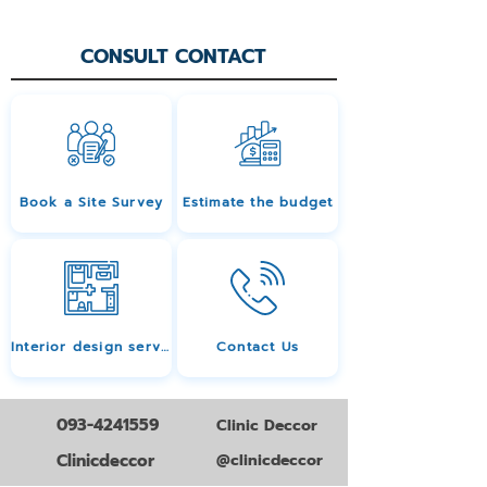
CONSULT CONTACT
Book a Site Survey
Estimate the budget
Interior design services
Contact Us
093-4241559
Clinic Deccor
Clinicdeccor
@clinicdeccor