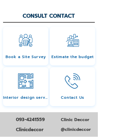
CONSULT CONTACT
Book a Site Survey
Estimate the budget
Interior design services
Contact Us
093-4241559
Clinic Deccor
Clinicdeccor
@clinicdeccor