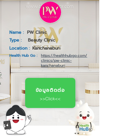
Name :
PW Clinic
Type :
Beauty Clinic
Location :
Kanchanaburi
Health Hub Go :
https://healthhubgo.com/
clinics/pw-clinic-
kanchanaburi
ข้อมูลติดต่อ
>>Click<<