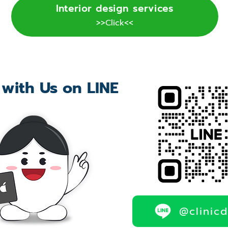
Interior design services
>>Click<<
 with Us on LINE
@clinic