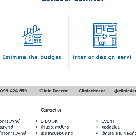
Estimate the budget
Interior design services
093-4241559
Clinic Deccor
Clinicdeccor
@clinicde
Contact us
งการแพทย์
E-BOOK
EVENT
ารแพทย์
คำนวณภาษีป้าย
คอร์สเรียน
ร์ทางการแพทย์
เอกสารขออนุญาต
เช็คเลข อย. ผลิตภั