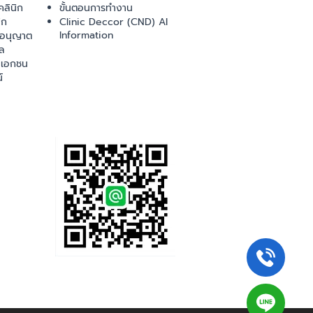
ลินิก
ขั้นตอนการทำงาน
ิก
Clinic Deccor (CND) AI
Information
ออนุญาต
ล
เอกชน
์