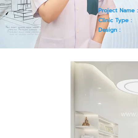
Project Name :
Clinic Type :
Design :