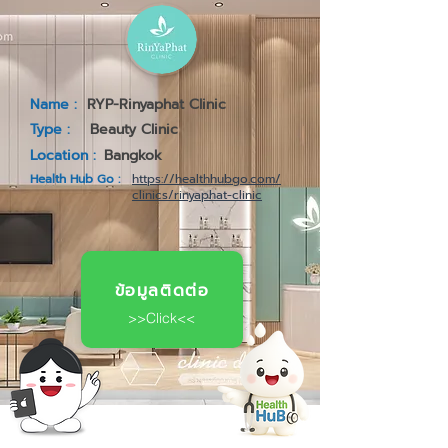
Name :
RYP-Rinyaphat Clinic
Type :
Beauty Clinic
Location :
Bangkok
Health Hub Go :
https://healthhubgo.com/
clinics/rinyaphat-clinic
ข้อมูลติดต่อ
>>Click<<