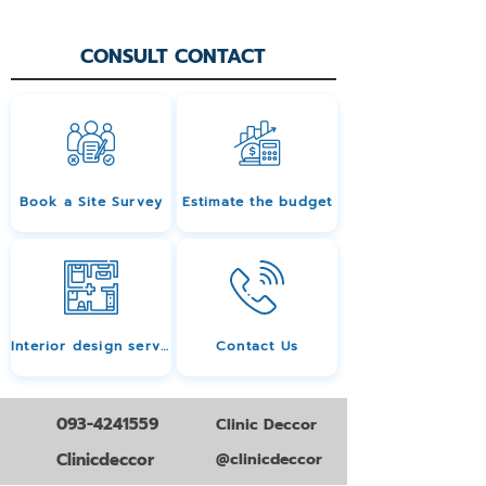
CONSULT CONTACT
Book a Site Survey
Estimate the budget
Interior design services
Contact Us
093-4241559
Clinic Deccor
Clinicdeccor
@clinicdeccor