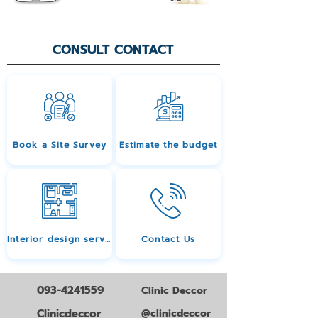
CONSULT CONTACT
Book a Site Survey
Estimate the budget
Interior design services
Contact Us
093-4241559
Clinic Deccor
Clinicdeccor
@clinicdeccor