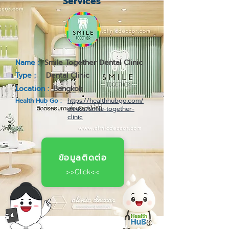
Services
Name :
Smile Together Dental Clinic
Type :
Dental Clinic
Location :
Bangkok
Health Hub Go :
https://healthhubgo.com/
clinics/smile-together-
clinic
ข้อมูลติดต่อ
>>Click<<