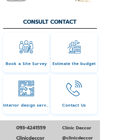
CONSULT CONTACT
Book a Site Survey
Estimate the budget
Interior design services
Contact Us
093-4241559
Clinic Deccor
Clinicdeccor
@clinicdeccor