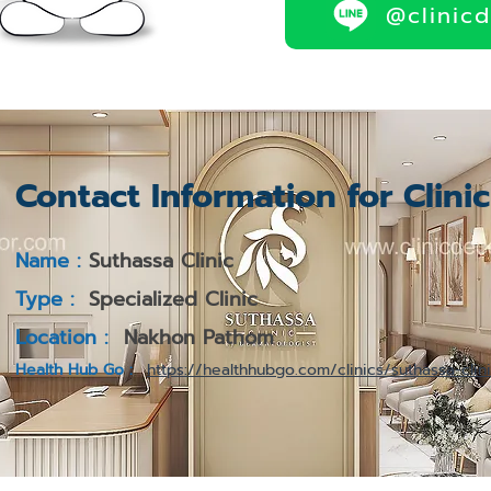
@clinic
Contact Information for Clini
Name :
Suthassa Clinic
Type :
Specialized Clinic
Location :
Nakhon Pathom
Health Hub Go :
https://healthhubgo.com/clinics/suthassa-clin