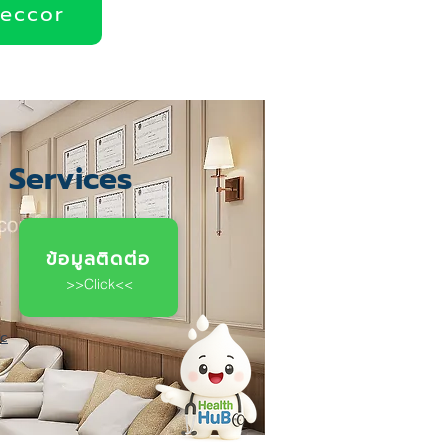
deccor
c Services
ข้อมูลติดต่อ
>>Click<<
ic