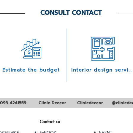
CONSULT CONTACT
Estimate the budget
Interior design services
093-4241559
Clinic Deccor
Clinicdeccor
@clinicde
Contact us
งการแพทย์
E-BOOK
EVENT