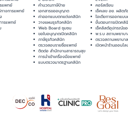
ารแพทย์
คำนวณภาษีป้าย
คอร์สเรียน
ร์ทางการแพทย์
เอกสารขออนุญาต
เช็คเลข อย. ผลิตภั
ยง
ค่าออกแบบตกแต่งคลินิก
ไอเดียการออกแบบค
การแพทย์
วางแผนธุรกิจคลินิก
ขั้นตอนการเปิดคลิน
ม
Web Board ชุมชน
เช็คลิสต์อุปกรณ์ข
ขอใบอนุญาตเปิดคลินิก
พ.ร.บ สถานพยาบา
ภาษีธุรกิจคลินิก
ตรวจสถานพยาบาล
ตรวจสอบรายชื่อแพทย์
เปิดหน้าร้านออนไลน
ติดต่อ สำนักงานสาธารณสุข
การนำเข้าเครื่องมือแพทย์
แบบตรวจมาตรฐานคลินิก