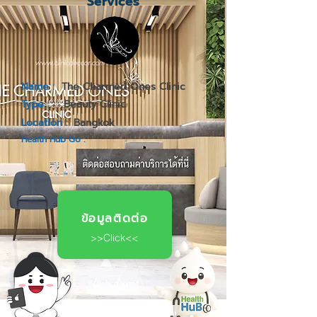
Services
Name :
The Charmed Ones Clinic
Type :
Beauty Clinic
Location :
Bangkok
Health Hub Go :
ข้อมูลติดต่อ
>>Click<<