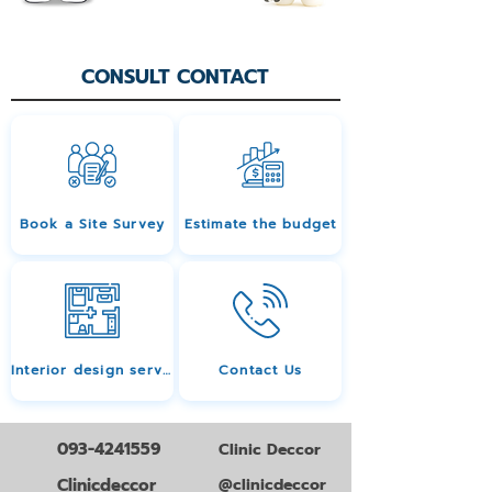
CONSULT CONTACT
Book a Site Survey
Estimate the budget
Interior design services
Contact Us
093-4241559
Clinic Deccor
Clinicdeccor
@clinicdeccor