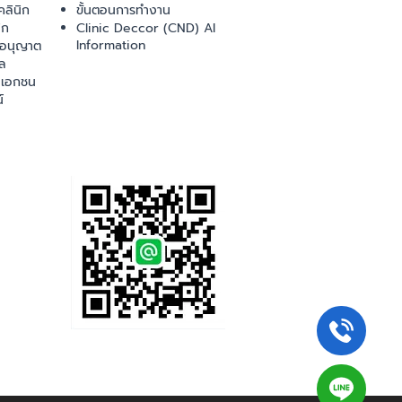
ลินิก
ขั้นตอนการทำงาน
ิก
Clinic Deccor (CND) AI
Information
ออนุญาต
ล
เอกชน
์