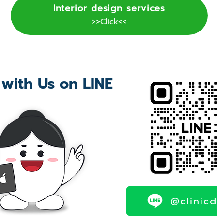
Interior design services
>>Click<<
 with Us on LINE
@clinic