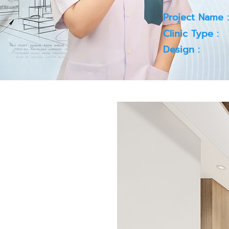
Project Name :
Clinic Type :
Design :