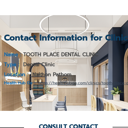
Contact Information for Clini
Name :
TOOTH PLACE DENTAL CLINIC
Type :
Dental Clinic
Location :
Nakhon Pathom
Health Hub Go :
https://healthhubgo.com/clinics/tooth-place-
CONSULT CONTACT