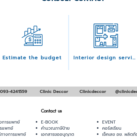
Estimate the budget
Interior design services
093-4241559
Clinic Deccor
Clinicdeccor
@clinicde
Contact us
งการแพทย์
E-BOOK
EVENT
ารแพทย์
คำนวณภาษีป้าย
คอร์สเรียน
ร์ทางการแพทย์
เอกสารขออนุญาต
เช็คเลข อย. ผลิตภั