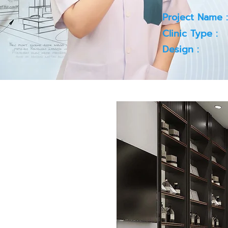
Project Name :
Clinic Type :
Design :