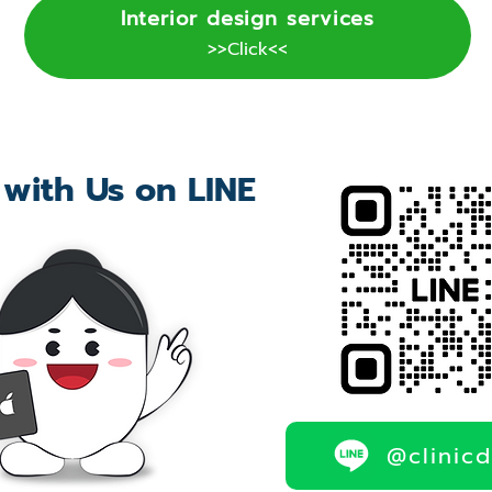
Interior design services
>>Click<<
 with Us on LINE
@clinic