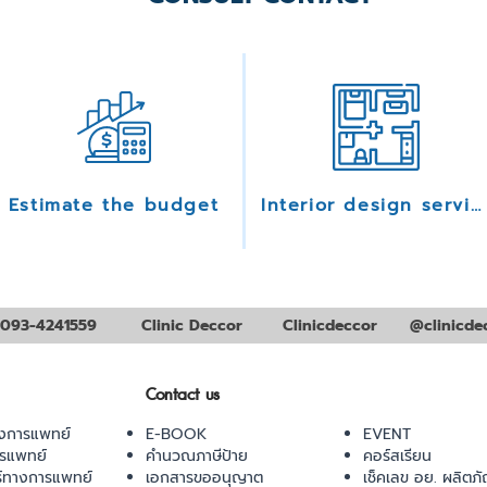
Estimate the budget
Interior design services
093-4241559
Clinic Deccor
Clinicdeccor
@clinicde
Contact us
งการแพทย์
E-BOOK
EVENT
ารแพทย์
คำนวณภาษีป้าย
คอร์สเรียน
ร์ทางการแพทย์
เอกสารขออนุญาต
เช็คเลข อย. ผลิตภั