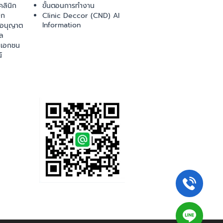
ลินิก
ขั้นตอนการทำงาน
ิก
Clinic Deccor (CND) AI
Information
ออนุญาต
ล
เอกชน
์