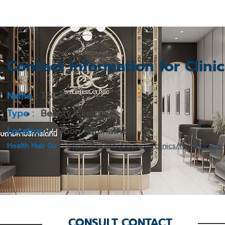
Contact Information for Clini
Name :
TSC Clinic
Type :
Beauty Clinic
Location :
Ubon Ratchathani
Health Hub Go :
https://healthhubgo.com/clinics/tsc-wellness-c
CONSULT CONTACT