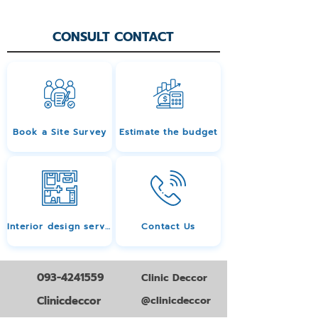
CONSULT CONTACT
Book a Site Survey
Estimate the budget
Interior design services
Contact Us
093-4241559
Clinic Deccor
Clinicdeccor
@clinicdeccor