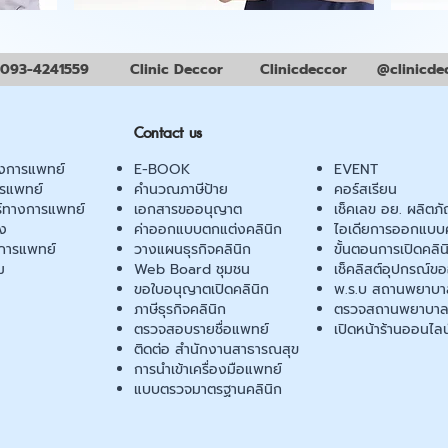
093-4241559
Clinic Deccor
Clinicdeccor
@clinicde
Contact us
งการแพทย์
E-BOOK
EVENT
ารแพทย์
คำนวณภาษีป้าย
คอร์สเรียน
ร์ทางการแพทย์
เอกสารขออนุญาต
เช็คเลข อย. ผลิตภั
ยง
ค่าออกแบบตกแต่งคลินิก
ไอเดียการออกแบบค
การแพทย์
วางแผนธุรกิจคลินิก
ขั้นตอนการเปิดคลิน
ม
Web Board ชุมชน
เช็คลิสต์อุปกรณ์ข
ขอใบอนุญาตเปิดคลินิก
พ.ร.บ สถานพยาบา
ภาษีธุรกิจคลินิก
ตรวจสถานพยาบาล
ตรวจสอบรายชื่อแพทย์
เปิดหน้าร้านออนไลน
ติดต่อ สำนักงานสาธารณสุข
การนำเข้าเครื่องมือแพทย์
แบบตรวจมาตรฐานคลินิก