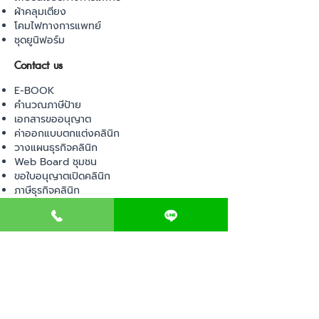
ผ้าคลุมเตียง
โคมไฟทางการแพทย์
ชุดยูนิฟอร์ม
Contact us
E-BOOK
คำนวณภาษีป้าย
เอกสารขออนุญาต
ค่าออกแบบตกแต่งคลินิก
วางแผนธุรกิจคลินิก
Web Board ชุมชน
ขอใบอนุญาตเปิดคลินิก
ภาษีธุรกิจคลินิก
ตรวจสอบรายชื่อแพทย์
ติดต่อ สำนักงานสาธารณสุข
การนำเข้าเครื่องมือแพทย์
แบบตรวจมาตรฐานคลินิก
EVENT
คอร์สเรียน
เช็คเลข อย. ผลิตภัณฑ์
ไอเดียการออกแบบคลินิก