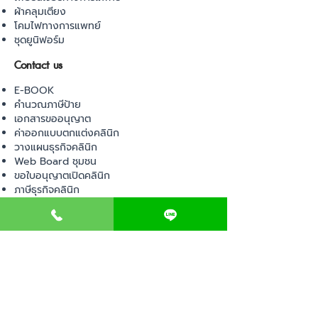
ผ้าคลุมเตียง
โคมไฟทางการแพทย์
ชุดยูนิฟอร์ม
Contact us
E-BOOK
คำนวณภาษีป้าย
เอกสารขออนุญาต
ค่าออกแบบตกแต่งคลินิก
วางแผนธุรกิจคลินิก
Web Board ชุมชน
ขอใบอนุญาตเปิดคลินิก
ภาษีธุรกิจคลินิก
ตรวจสอบรายชื่อแพทย์
ติดต่อ สำนักงานสาธารณสุข
การนำเข้าเครื่องมือแพทย์
แบบตรวจมาตรฐานคลินิก
EVENT
คอร์สเรียน
เช็คเลข อย. ผลิตภัณฑ์
ไอเดียการออกแบบคลินิก