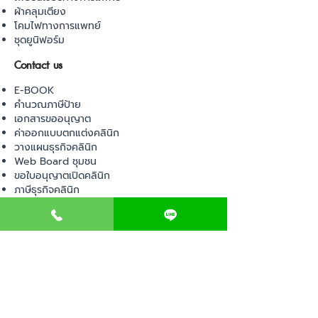
ผ้าคลุมเตียง
โคมไฟทางการแพทย์
ชุดยูนิฟอร์ม
Contact us
E-BOOK
คำนวณภาษีป้าย
เอกสารขออนุญาต
ค่าออกแบบตกแต่งคลินิก
วางแผนธุรกิจคลินิก
Web Board ชุมชน
ขอใบอนุญาตเปิดคลินิก
ภาษีธุรกิจคลินิก
ตรวจสอบรายชื่อแพทย์
ติดต่อ สำนักงานสาธารณสุข
การนำเข้าเครื่องมือแพทย์
แบบตรวจมาตรฐานคลินิก
EVENT
คอร์สเรียน
เช็คเลข อย. ผลิตภัณฑ์
ไอเดียการออกแบบคลินิก