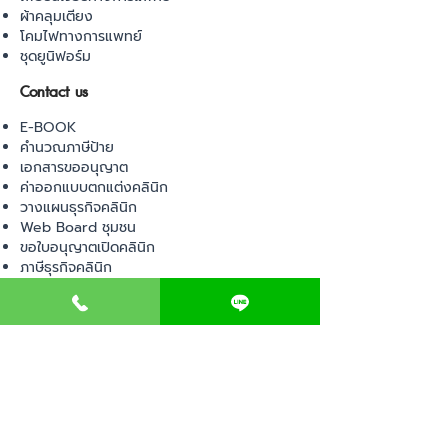
ผ้าคลุมเตียง
โคมไฟทางการแพทย์
ชุดยูนิฟอร์ม
Contact us
E-BOOK
คำนวณภาษีป้าย
เอกสารขออนุญาต
ค่าออกแบบตกแต่งคลินิก
วางแผนธุรกิจคลินิก
Web Board ชุมชน
ขอใบอนุญาตเปิดคลินิก
ภาษีธุรกิจคลินิก
ตรวจสอบรายชื่อแพทย์
ติดต่อ สำนักงานสาธารณสุข
การนำเข้าเครื่องมือแพทย์
แบบตรวจมาตรฐานคลินิก
EVENT
คอร์สเรียน
เช็คเลข อย. ผลิตภัณฑ์
ไอเดียการออกแบบคลินิก