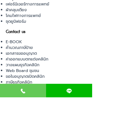
เฟอร์นิเจอร์ทางการแพทย์
ผ้าคลุมเตียง
โคมไฟทางการแพทย์
ชุดยูนิฟอร์ม
Contact us
E-BOOK
คำนวณภาษีป้าย
เอกสารขออนุญาต
ค่าออกแบบตกแต่งคลินิก
วางแผนธุรกิจคลินิก
Web Board ชุมชน
ขอใบอนุญาตเปิดคลินิก
ภาษีธุรกิจคลินิก
ตรวจสอบรายชื่อแพทย์
ติดต่อ สำนักงานสาธารณสุข
การนำเข้าเครื่องมือแพทย์
แบบตรวจมาตรฐานคลินิก
EVENT
คอร์สเรียน
เช็คเลข อย. ผลิตภัณฑ์