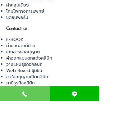
ผ้าคลุมเตียง
โคมไฟทางการแพทย์
ชุดยูนิฟอร์ม
Contact us
E-BOOK
คำนวณภาษีป้าย
เอกสารขออนุญาต
ค่าออกแบบตกแต่งคลินิก
วางแผนธุรกิจคลินิก
Web Board ชุมชน
ขอใบอนุญาตเปิดคลินิก
ภาษีธุรกิจคลินิก
ตรวจสอบรายชื่อแพทย์
ติดต่อ สำนักงานสาธารณสุข
การนำเข้าเครื่องมือแพทย์
แบบตรวจมาตรฐานคลินิก
EVENT
คอร์สเรียน
เช็คเลข อย. ผลิตภัณฑ์
ไอเดียการออกแบบคลินิก