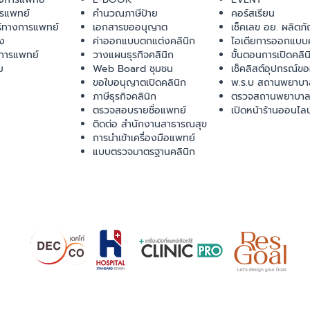
ารแพทย์
คำนวณภาษีป้าย
คอร์สเรียน
ร์ทางการแพทย์
เอกสารขออนุญาต
เช็คเลข อย. ผลิตภั
ยง
ค่าออกแบบตกแต่งคลินิก
ไอเดียการออกแบบค
การแพทย์
วางแผนธุรกิจคลินิก
ขั้นตอนการเปิดคลิน
ม
Web Board ชุมชน
เช็คลิสต์อุปกรณ์ข
ขอใบอนุญาตเปิดคลินิก
พ.ร.บ สถานพยาบา
ภาษีธุรกิจคลินิก
ตรวจสถานพยาบาล
ตรวจสอบรายชื่อแพทย์
เปิดหน้าร้านออนไลน
ติดต่อ สำนักงานสาธารณสุข
การนำเข้าเครื่องมือแพทย์
แบบตรวจมาตรฐานคลินิก