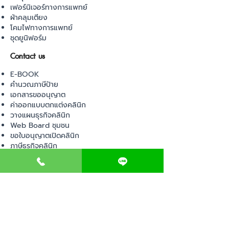
เฟอร์นิเจอร์ทางการแพทย์
ผ้าคลุมเตียง
โคมไฟทางการแพทย์
ชุดยูนิฟอร์ม
Contact us
E-BOOK
คำนวณภาษีป้าย
เอกสารขออนุญาต
ค่าออกแบบตกแต่งคลินิก
วางแผนธุรกิจคลินิก
Web Board ชุมชน
ขอใบอนุญาตเปิดคลินิก
ภาษีธุรกิจคลินิก
ตรวจสอบรายชื่อแพทย์
ติดต่อ สำนักงานสาธารณสุข
การนำเข้าเครื่องมือแพทย์
แบบตรวจมาตรฐานคลินิก
EVENT
คอร์สเรียน
เช็คเลข อย. ผลิตภัณฑ์