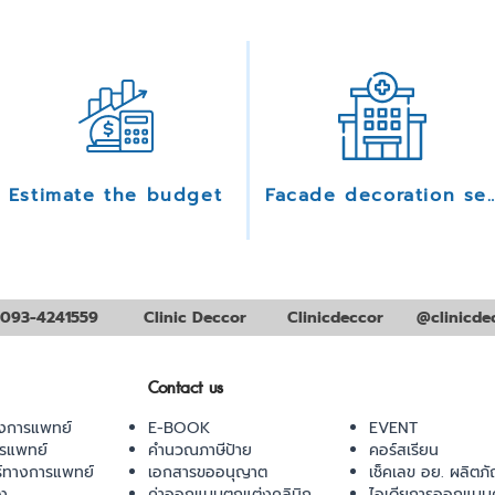
Estimate the budget
Facade decoration se
093-4241559
Clinic Deccor
Clinicdeccor
@clinicde
Contact us
งการแพทย์
E-BOOK
EVENT
ารแพทย์
คำนวณภาษีป้าย
คอร์สเรียน
ร์ทางการแพทย์
เอกสารขออนุญาต
เช็คเลข อย. ผลิตภั
ยง
ค่าออกแบบตกแต่งคลินิก
ไอเดียการออกแบบค