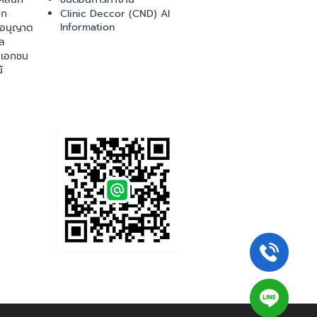
ิก
Clinic Deccor (CND) AI
Information
ออนุญาต
ล
เอกชน
์