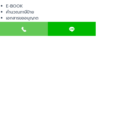
E-BOOK
คำนวณภาษีป้าย
เอกสารขออนุญาต
ค่าออกแบบตกแต่งคลินิก
วางแผนธุรกิจคลินิก
Web Board ชุมชน
ขอใบอนุญาตเปิดคลินิก
ภาษีธุรกิจคลินิก
ตรวจสอบรายชื่อแพทย์
ติดต่อ สำนักงานสาธารณสุข
การนำเข้าเครื่องมือแพทย์
แบบตรวจมาตรฐานคลินิก
EVENT
คอร์สเรียน
เช็คเลข อย. ผลิตภัณฑ์
ไอเดียการออกแบบคลินิก
ขั้นตอนการเปิดคลินิก
เช็คลิสต์อุปกรณ์ขออนุญาต
พ.ร.บ สถานพยาบาล
ตรวจสถานพยาบาลเอกชน
เปิดหน้าร้านออนไลน์