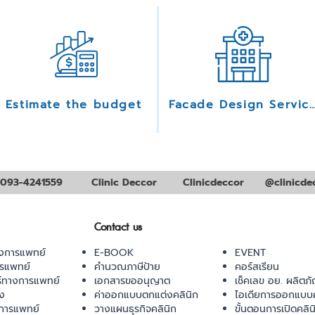
Estimate the budget
Facade Design Serv
093-4241559
Clinic Deccor
Clinicdeccor
@clinicde
Contact us
งการแพทย์
E-BOOK
EVENT
ารแพทย์
คำนวณภาษีป้าย
คอร์สเรียน
ร์ทางการแพทย์
เอกสารขออนุญาต
เช็คเลข อย. ผลิตภั
ยง
ค่าออกแบบตกแต่งคลินิก
ไอเดียการออกแบบค
การแพทย์
วางแผนธุรกิจคลินิก
ขั้นตอนการเปิดคลิน