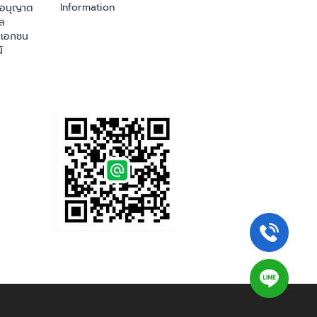
Information
ออนุญาต
ล
เอกชน
์