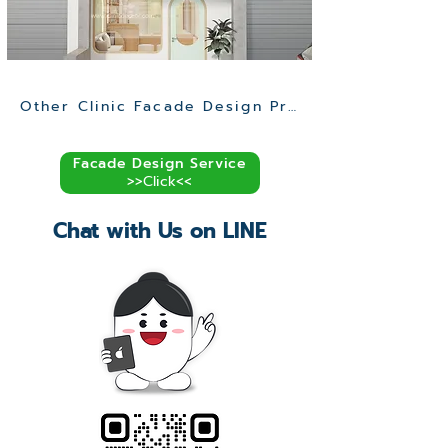
Other Clinic Facade Design Projects >>
Facade Design Service
>>Click<<
Chat with Us on LINE