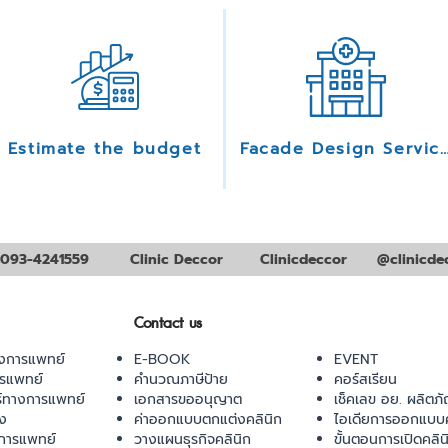
Estimate the budget
Facade Design Serv
093-4241559
Clinic Deccor
Clinicdeccor
@clinicde
Contact us
งการแพทย์
E-BOOK
EVENT
ารแพทย์
คำนวณภาษีป้าย
คอร์สเรียน
ร์ทางการแพทย์
เอกสารขออนุญาต
เช็คเลข อย. ผลิตภั
ยง
ค่าออกแบบตกแต่งคลินิก
ไอเดียการออกแบบค
การแพทย์
วางแผนธุรกิจคลินิก
ขั้นตอนการเปิดคลิน