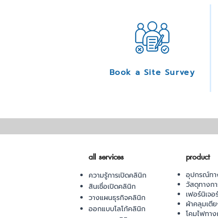
Book a Site Survey
all services
product
อุปกรณ์ทา
ความรู้การเปิดคลินิก
วัสดุทางก
สินเชื่อเปิดคลินิก
เฟอร์นิเจอ
วางแผนธุรกิจคลินิก
ผ้าคลุมเตี
ออกแบบโลโก้คลินิก
โคมไฟทาง