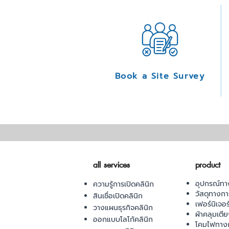
Book a Site Survey
all services
product
อุปกรณ์ทา
ความรู้การเปิดคลินิก
วัสดุทางก
สินเชื่อเปิดคลินิก
เฟอร์นิเจอ
วางแผนธุรกิจคลินิก
ผ้าคลุมเตี
ออกแบบโลโก้คลินิก
โคมไฟทาง