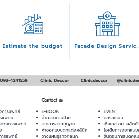
Estimate the budget
Facade Design Serv
093-4241559
Clinic Deccor
Clinicdeccor
@clinicde
Contact us
งการแพทย์
E-BOOK
EVENT
ารแพทย์
คำนวณภาษีป้าย
คอร์สเรียน
ร์ทางการแพทย์
เอกสารขออนุญาต
เช็คเลข อย. ผลิตภั
ยง
ค่าออกแบบตกแต่งคลินิก
ไอเดียการออกแบบค
การแพทย์
วางแผนธุรกิจคลินิก
ขั้นตอนการเปิดคลิน